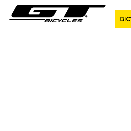
BIC
Cel
Hor
Grav
Kro
E-B
BM
Det
Bicy