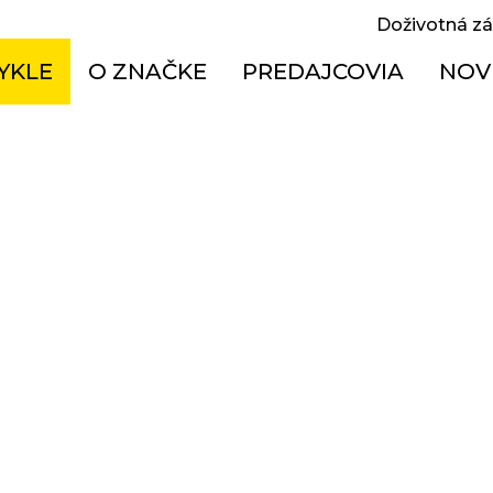
Doživotná z
YKLE
O ZNAČKE
PREDAJCOVIA
NOV
oodpruržené MTB
Doživotná záruka
Česká republika
ské
Historie
Maďarsko
el bike
Jak správně vybrat kolo
Poľsko
sové
Návody
Slovensko
ikes
Technologie
X
ské
kle v akcii