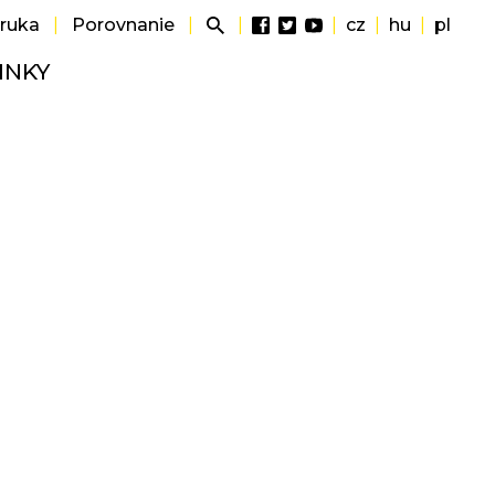
áruka
|
Porovnanie
|
|
|
cz
|
hu
|
pl
INKY