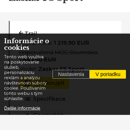
Trail
Informácie o
Akčná cena:
1 219.90 EUR
cookies
Doporučená MOC Slovensko:
Tento web využíva
1 449.90 EUR
na poskytovanie
služieb,
Model:
Zaskar FS Sport
personalizáciu
Nastavenia
V poriadku
reklám a analýzu
Kde koupit
návštevnosti súbory
cookie. Používaním
tohto webu s tým
Specifikace
súhlasíte.
Ďalšie informácie
Geometrie