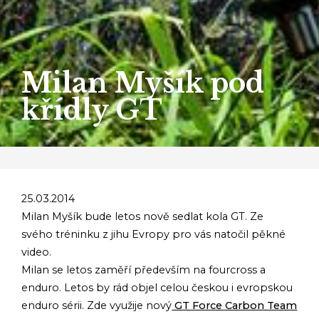
Milan Myšík pod
křídly GT
25.03.2014
Milan Myšík bude letos nově sedlat kola GT. Ze
svého tréninku z jihu Evropy pro vás natočil pěkné
video.
Milan se letos zaměří především na fourcross a
enduro. Letos by rád objel celou českou i evropskou
enduro sérii. Zde využije nový
GT Force Carbon Team