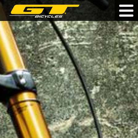
Doživotná záruka
|
|
cz
|
hu
|
pl
BICYKLE
O ZNAČKE
PREDAJCOVIA
NOVINKY