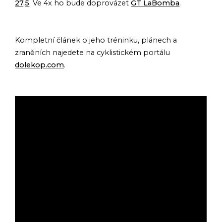
27,5
. Ve 4x ho bude doprovázet
GT LaBomba
.
Kompletní článek o jeho tréninku, plánech a
zraněních najedete na cyklistickém portálu
dolekop.com
.