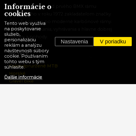
Informácie o
Tvoríme históriu. Od prvého BMX rámu
cookies
vyrobeného v roku 1972 zakladateľom značky
Gary Turnerom po moderné karbónové rámy.
Tento web využíva
na poskytovanie
Históriu pretekania, vyhrávania a hlavne dobrej
služieb,
zábavy a pohody.
personalizáciu
Nastavenia
V poriadku
reklám a analýzu
návštevnosti súbory
BICYKLE
cookie. Používaním
tohto webu s tým
Celoodpruržené MTB
súhlasíte.
Horské
Ďalšie informácie
Gravel bike
Krosové
E-Bikes
BMX
Detské
Bicykle v akcii
VIACEJ